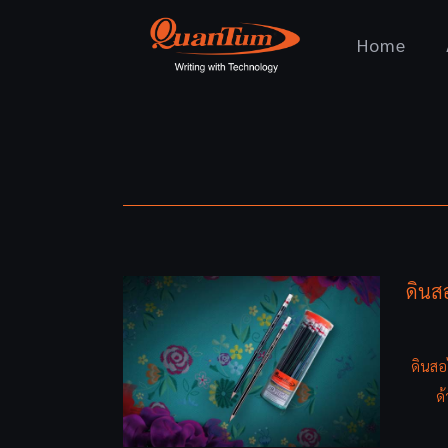
Home
ดินส
ดินสอ
ด